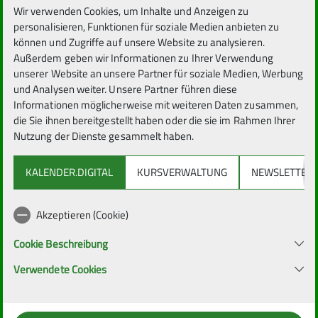
Gründen abgesagt
Wir verwenden Cookies, um Inhalte und Anzeigen zu
personalisieren, Funktionen für soziale Medien anbieten zu
werden!
können und Zugriffe auf unsere Website zu analysieren.
Außerdem geben wir Informationen zu Ihrer Verwendung
unserer Website an unsere Partner für soziale Medien, Werbung
(26-07-28-GHU)
und Analysen weiter. Unsere Partner führen diese
Informationen möglicherweise mit weiteren Daten zusammen,
die Sie ihnen bereitgestellt haben oder die sie im Rahmen Ihrer
Nutzung der Dienste gesammelt haben.
KALENDER.DIGITAL
KURSVERWALTUNG
NEWSLETTER
Di. 28.07.2026 - Sa. 01.08.2026
Akzeptieren (Cookie)
Bergwandern
Cookie Beschreibung
Verwendete Cookies
Führungstour