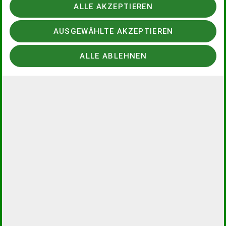
ALLE AKZEPTIEREN
AUSGEWÄHLTE AKZEPTIEREN
Details
ALLE ABLEHNEN
Termindetails
Di. 28.07.2026 - Sa. 01.08.2026
Organisation
Gerd-Heinrich Unruh
06150 - 52477