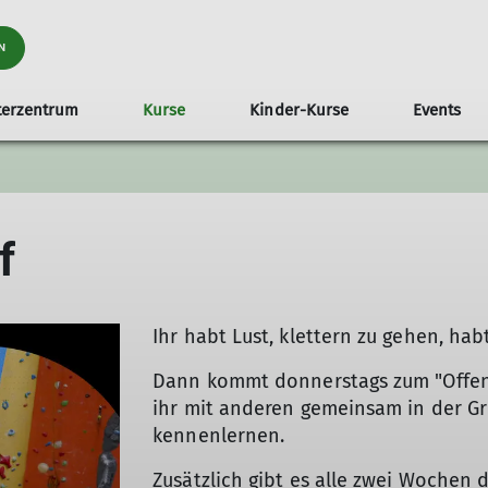
N
terzentrum
Kurse
Kinder-Kurse
Events
tterteenies für Fortgeschrittene
Kletterabo
Technik Basic
Technik Intermediate
Kindergeburtstag
Stu
f
Ihr habt Lust, klettern zu gehen, ha
Dann kommt donnerstags zum "Offenen
ihr mit anderen gemeinsam in der Gr
kennenlernen.
Zusätzlich gibt es alle zwei Wochen 