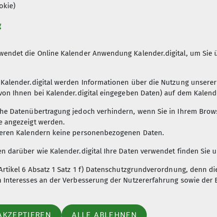
okie)
g
ice
Info
wendet die Online Kalender Anwendung Kalender.digital, um Sie
rvice
Kontakt - Anfahrt
Kalender.digital werden Informationen über die Nutzung unserer I
ds
Preise
von Ihnen bei Kalender.digital eingegeben Daten) auf dem Kalender
ngsordnung
Öffnungszeiten
Kurse
he Datenübertragung jedoch verhindern, wenn Sie in Ihrem Browse
e angezeigt werden.
seren Kalendern keine personenbezogenen Daten.
n darüber wie Kalender.digital Ihre Daten verwendet finden Sie 
Artikel 6 Absatz 1 Satz 1 f) Datenschutzgrundverordnung, denn d
n Interesses an der Verbesserung der Nutzererfahrung sowie der
AKZEPTIEREN
ALLE ABLEHNEN