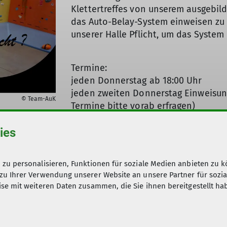
Klettertreffes von unserem ausgebild
das Auto-Belay-System einweisen zu l
unserer Halle Pflicht, um das System
Termine:
jeden Donnerstag ab 18:00 Uhr
jeden zweiten Donnerstag Einweisun
© Team-AuK
Termine bitte vorab erfragen)
ies
Voraussetzung:
Topropeschein oder Beherrschen aktu
J., eigene Kletterausrüstung (kann a
zu personalisieren, Funktionen für soziale Medien anbieten zu k
zu Ihrer Verwendung unserer Website an unsere Partner für sozi
Kosten: Halleneintritt (siehe
Preise
)
se mit weiteren Daten zusammen, die Sie ihnen bereitgestellt ha