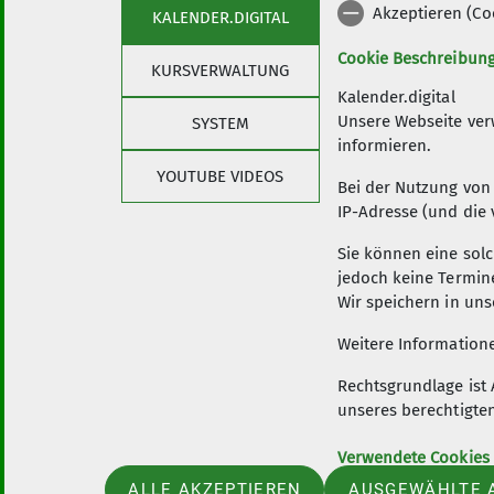
Akzeptieren (Co
KALENDER.DIGITAL
Cookie Beschreibun
KURSVERWALTUNG
Kalender.digital
Alpenverein Darmstadt
Serv
Unsere Webseite ver
SYSTEM
informieren.
Mitgliedschaft
Schuh-Se
YOUTUBE VIDEOS
Bei der Nutzung von 
Downloa
IP-Adresse (und die 
Benutzu
Unifit
Sie können eine solc
jedoch keine Termin
Wir speichern in un
Weitere Informatione
Rechtsgrundlage ist 
unseres berechtigte
Verwendete Cookies
ALLE AKZEPTIEREN
AUSGEWÄHLTE 