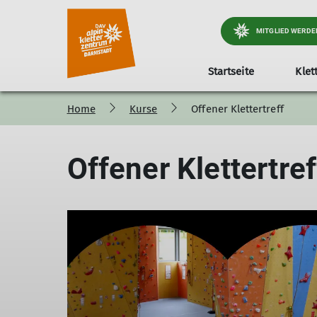
MITGLIED WERDE
Startseite
Klet
Home
Kurse
Offener Klettertreff
Schnupperklettern
Kletterkids
Grundkurs
Kletterteenies
Bistro
Aufbaukurs
Kle
Offener Klettertref