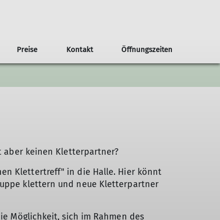
Preise
Kontakt
Öffnungszeiten
rztechnik
Kids-Ferienkurs
Kalender
Einzelstunden
Kletter-Feriencamp
Offener Klettertreff
bt aber keinen Kletterpartner?
 Klettertreff" in die Halle. Hier könnt
uppe klettern und neue Kletterpartner
die Möglichkeit, sich im Rahmen des