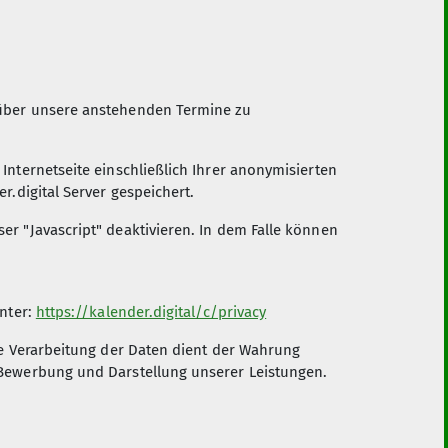
Sektion Darmstadt-
Starkenburg des Deutschen
 über unsere anstehenden Termine zu
Alpenvereins e.V.
Lichtwiesenweg 15
nternetseite einschließlich Ihrer anonymisierten
64287 Darmstadt
.digital Server gespeichert.
Telefon +49 6151 1596550
r "Javascript" deaktivieren. In dem Falle können
Kontakt
unter:
https://kalender.digital/c/privacy
ie Verarbeitung der Daten dient der Wahrung
 Bewerbung und Darstellung unserer Leistungen.