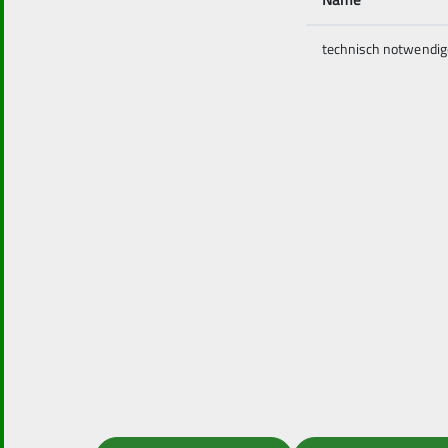
technisch notwendig
Service
Wir 
Sektionsmitteilungen
Über unse
Newsletter
Unser-Te
Downloads
Orte
Belegungspläne
Leitbild
Geschäftsstelle
Mitglieds
Alpiner Sicherheitsservice ASS
Ehrenamt
Archiv
MGV2026