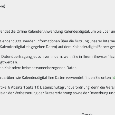
m DAV, weshalb ich schon früh an die Welt
kie)
rt (sowohl Bouldern als auch Klettern)
ndet die Online Kalender Anwendung Kalender.digital, um Sie über u
alender.digital werden Informationen über die Nutzung unserer Interne
 Kalender.digital eingegeben Daten) auf dem Kalender.digital Server ge
e Datenübertragung jedoch verhindern, wenn Sie in Ihrem Browser "Java
hen den Sportler*innen immer wieder deutlich zu spüren ist
igt werden.
s kaum erwarten Teil dieser Gemeinschaft zu werden.
eren Kalendern keine personenbezogenen Daten.
arre, treffe mich mit Freund*innen zum Kaffee trinken und
 darüber wie Kalender.digital Ihre Daten verwendet finden Sie unter:
ht
rtikel 6 Absatz 1 Satz 1 f) Datenschutzgrundverordnung, denn die Ver
es an der Verbesserung der Nutzererfahrung sowie der Bewerbung und 
Zweck