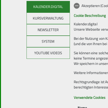
Meine ganze Familie ist seit Jahren Mitglied i
Akzeptieren (Coo
KALENDER.DIGITAL
des Kletterns herangeführt wurde und den Spo
lieben gelernt habe.
Cookie Beschreibung
KURSVERWALTUNG
Kalender.digital
Unsere Webseite verwe
NEWSLETTER
Bei der Nutzung von K
SYSTEM
(und die von Ihnen bei
YOUTUBE VIDEOS
Sie können eine solch
Der Teamgeist, der in unserer Halle hier zwisc
keine Termine angeze
unterstützen sich gegenseitig und ich kann e
Wir speichern in uns
Neben dem Klettern spiele ich sehr gerne Git
Weitere Informationen
spazieren.
Rechtsgrundlage ist A
Ich freue mich auf die kommende Zeit!
berechtigten Interess
Verwendete Cookies
Viele Grüße
Meike
Name