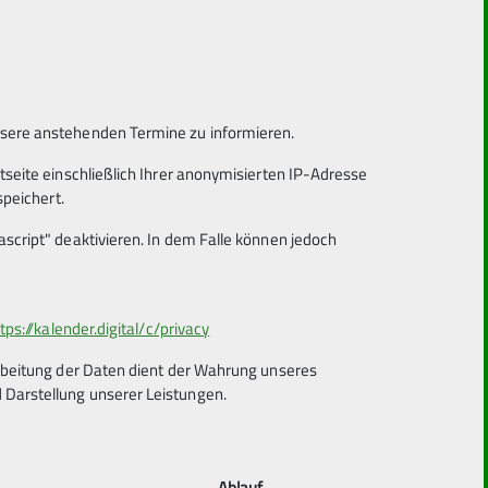
nsere anstehenden Termine zu informieren.
tseite einschließlich Ihrer anonymisierten IP-Adresse
speichert.
script" deaktivieren. In dem Falle können jedoch
, begeistert mich dabei am meisten. Alle
 quatschen oder gehe mit unserem Hund
tps://kalender.digital/c/privacy
arbeitung der Daten dient der Wahrung unseres
Darstellung unserer Leistungen.
Ablauf