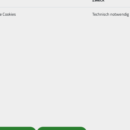
e Cookies
Technisch notwendig
© Meike Nadler
über uns
re Sektion
am
chaft