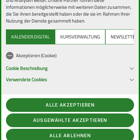
und Analysen weiter. Unsere Partner führen diese
30.04.2025
Informationen möglicherweise mit weiteren Daten zusammen,
die Sie ihnen bereitgestellt haben oder die sie im Rahmen Ihrer
Nutzung der Dienste gesammelt haben.
KALENDER.DIGITAL
KURSVERWALTUNG
NEWSLETTER
Akzeptieren (Cookie)
Cookie Beschreibung
Verwendete Cookies
ALLE AKZEPTIEREN
Naturschutz im deutschen Alpenverein
AUSGEWÄHLTE AKZEPTIEREN
Unsere Alpen – Heimat einer Vielzahl an Tieren und
Pflanzen, Sehnsuchtsort für Erholungssuchende,
ALLE ABLEHNEN