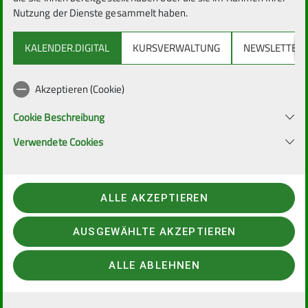
Nutzung der Dienste gesammelt haben.
wollen.
KALENDER.DIGITAL
KURSVERWALTUNG
NEWSLETTER
Akzeptieren (Cookie)
Anmeldung
Cookie Beschreibung
Verwendete Cookies
Kontakt
Astrid Lücker
ALLE AKZEPTIEREN
AUSGEWÄHLTE AKZEPTIEREN
ALLE ABLEHNEN