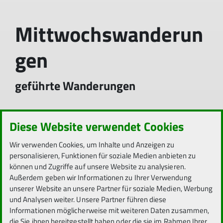
Mittwochswanderun
gen
geführte Wanderungen
Diese Website verwendet Cookies
Unsere Wanderziele sind im Odenwald,
Wir verwenden Cookies, um Inhalte und Anzeigen zu
Bergstraße, Rheingau, Pfälzer Wald, Spessart,
personalisieren, Funktionen für soziale Medien anbieten zu
Taunus oder im Hunsrück. Gewandert werden von
können und Zugriffe auf unsere Website zu analysieren.
12 bis 14 km in 4-5 Stunden, mit einigen 100
Außerdem geben wir Informationen zu Ihrer Verwendung
Höhenmetern, Rucksackverpflegung sowie
unserer Website an unsere Partner für soziale Medien, Werbung
Einkehr zur Schlussrast. Diese Tagestouren sind
und Analysen weiter. Unsere Partner führen diese
für Wanderer gedacht, die ohne Hast in
Informationen möglicherweise mit weiteren Daten zusammen,
geruhsamem Wanderschritt unterwegs sein
die Sie ihnen bereitgestellt haben oder die sie im Rahmen Ihrer