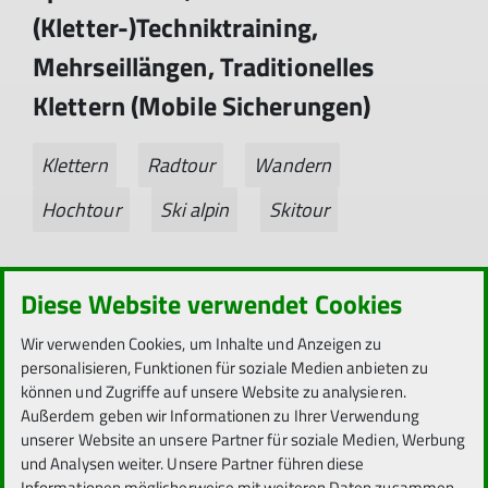
(Kletter-)Techniktraining,
Mehrseillängen, Traditionelles
Klettern (Mobile Sicherungen)
Klettern
Radtour
Wandern
Hochtour
Ski alpin
Skitour
Alter:
Jahrg. 2007 bis 2011
Diese Website verwendet Cookies
Gruppenmitglieder:
13
Wir verwenden Cookies, um Inhalte und Anzeigen zu
personalisieren, Funktionen für soziale Medien anbieten zu
Termine:
Donnerstags 18:00 - 20:00
können und Zugriffe auf unsere Website zu analysieren.
Außerdem geben wir Informationen zu Ihrer Verwendung
Ort:
Alpin- und Kletterzentrum
unserer Website an unsere Partner für soziale Medien, Werbung
und Analysen weiter. Unsere Partner führen diese
Informationen möglicherweise mit weiteren Daten zusammen,