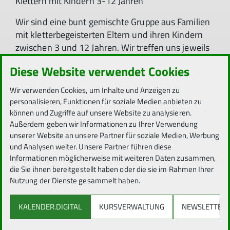
Klettern mit Kindern 3-12 Jahren
Wir sind eine bunt gemischte Gruppe aus Familien
mit kletterbegeisterten Eltern und ihren Kindern
zwischen 3 und 12 Jahren. Wir treffen uns jeweils
am 3. Sonntag im Monat je nach Wetterlage
Diese Website verwendet Cookies
draußen oder drinnen und sind immer offen für
neue Familien mit Kindern, bei denen aktuell die
Wir verwenden Cookies, um Inhalte und Anzeigen zu
Zeit zum Klettern zu kurz kommt.
personalisieren, Funktionen für soziale Medien anbieten zu
können und Zugriffe auf unsere Website zu analysieren.
Wir klettern zusammen und passen abwechselnd
Außerdem geben wir Informationen zu Ihrer Verwendung
auf die Kinder auf. Die Kinder können
unserer Website an unsere Partner für soziale Medien, Werbung
selbstverständlich mitklettern, abseilen oder
und Analysen weiter. Unsere Partner führen diese
einfach zusammenspielen.
Informationen möglicherweise mit weiteren Daten zusammen,
die Sie ihnen bereitgestellt haben oder die sie im Rahmen Ihrer
Selbständiges Klettern und Sichern ist erforderlich.
Nutzung der Dienste gesammelt haben.
Die Aufsichtspflicht liegt bei den Eltern.
Teilnehmen können bei uns bei jeglicher
KALENDER.DIGITAL
KURSVERWALTUNG
NEWSLETTER
Veranstaltung mindestens ein Erwachsener (pro