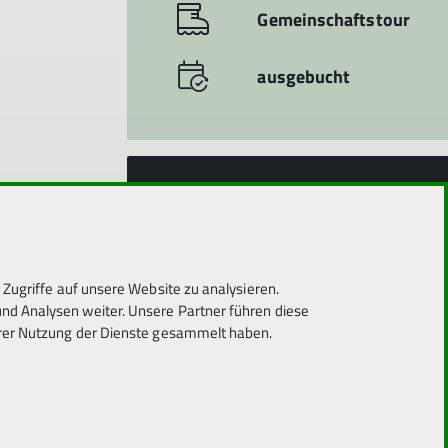
Gemeinschaftstour
ausgebucht
Höhenmeter:
900 m
Strecke:
25 km
Zugriffe auf unsere Website zu analysieren.
d Analysen weiter. Unsere Partner führen diese
Etappendauer:
6 h
hrer Nutzung der Dienste gesammelt haben.
Kondition:
groß