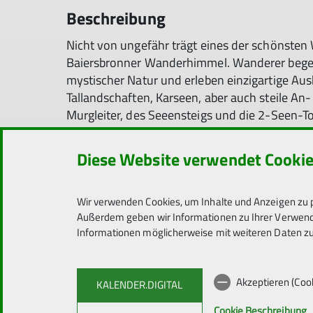
Beschreibung
Nicht von ungefähr trägt eines der schönst
Baiersbronner Wanderhimmel. Wanderer begeg
mystischer Natur und erleben einzigartige Au
Tallandschaften, Karseen, aber auch steile An-
Murgleiter, des Seeensteigs und die 2-Seen-To
· FR, 22.05.2026 bis 19:00 Uhr Anreise, Zimm
Diese Website verwendet Cooki
schließt um 20:00 Uhr), Besprechung des Wa
· SA, 23.05. und SO, 24.05.: gem. Frühstück
Wir verwenden Cookies, um Inhalte und Anzeigen zu p
abhängig ua. von der Wetterlage (20-25 km),
Außerdem geben wir Informationen zu Ihrer Verwendu
Informationen möglicherweise mit weiteren Daten zu
· MO, 25.05.2026, gem. Frühstück, Halbtage
Abhängig von den Wetterbedingungen vor Ort
Akzeptieren (Coo
KALENDER.DIGITAL
Cookie Beschreibung