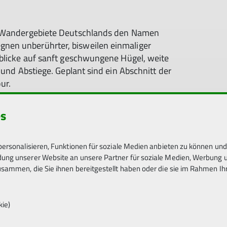
en Wandergebiete Deutschlands den Namen
nen unberührter, bisweilen einmaliger
sblicke auf sanft geschwungene Hügel, weite
 und Abstiege. Geplant sind ein Abschnitt der
ur.
er beziehen, Abendessen (wie jeder will, Küche
es
nderprogrammes mit der Gruppe
, zur Auswahl stehen Strecken- und Rundtouren,
ersonalisieren, Funktionen für soziale Medien anbieten zu können und 
 Abendessen
ng unserer Website an unsere Partner für soziale Medien, Werbung un
sammen, die Sie ihnen bereitgestellt haben oder die sie im Rahmen I
stour (15km), Heimreise am Nachmittag
 kann das Programm variieren.
kie)