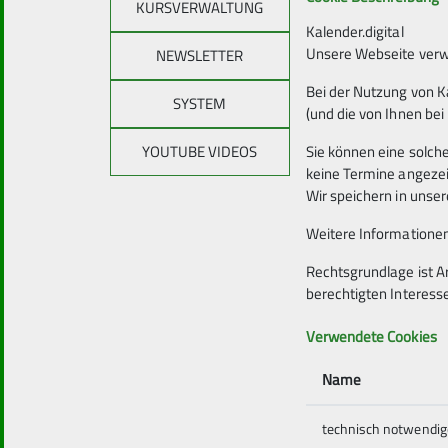
Voraussetzungen
KURSVERWALTUNG
Kalender.digital
Freude an der Bewegung in der Natur
Unsere Webseite verwe
NEWSLETTER
Teamfähigkeit
Trittsicherheit im Mittelgebirge
Bei der Nutzung von K
SYSTEM
Flexibilität
(und die von Ihnen bei
Kondition für die angegebene Streckenlänge
YOUTUBE VIDEOS
Sie können eine solch
Trittsicherheit
keine Termine angeze
Wir speichern in uns
Ausrüstung
Weitere Informationen
Tagesrucksack
Rechtsgrundlage ist A
berechtigten Interess
Wanderstiefel
Wetterfeste Kleidung
Verwendete Cookies
Empfehlung von Wanderstöcken für evtl. ruts
Name
technisch notwendig