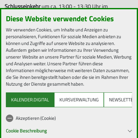
Schlusseinkehr
um ca. 13:00 - 13:30 Uhr im
gemütlichen Wintergarten der Oberschweinstiege,
Diese Website verwendet Cookies
Oberschweinstiegschneise 65, 60598 Frankfurt a.M.,
Tel. 069/697693710. Nach dem Essen gehen wir zur
Wir verwenden Cookies, um Inhalte und Anzeigen zu
Straßenbahn-Haltestelle und fahren nach Louisa. Hier
personalisieren, Funktionen für soziale Medien anbieten zu
können und Zugriffe auf unsere Website zu analysieren.
steigen wir aus und fahren mit der S-Bahn 6 zurück
Außerdem geben wir Informationen zu Ihrer Verwendung
nach Darmstadt Hauptbahnhof.
unserer Website an unsere Partner für soziale Medien, Werbung
und Analysen weiter. Unsere Partner führen diese
Anmeldung
bis 23. September bei Astrid Lücker unter
Informationen möglicherweise mit weiteren Daten zusammen,
E-Mail: luecker1a@gmail.com.
die Sie ihnen bereitgestellt haben oder die sie im Rahmen Ihrer
Zu einer ein- bis zweimaligen Schnupperteilnahme
Nutzung der Dienste gesammelt haben.
können Gäste gegen eine Aufwandsentschädigung
von 5 € mit wandern; zur weiteren Teilnahme sollten
KALENDER.DIGITAL
KURSVERWALTUNG
NEWSLETTER
sie sich für eine Mitgliedschaft entscheiden. Am
Wandertag muss jeweils eine
Akzeptieren (Cookie)
Haftungsausschlusserklärung unterschreiben werden.
Cookie Beschreibung
Kontakt am Wandertag: Astrid Lücker mobil 0176-