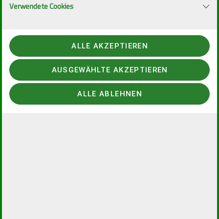
29276856
Verwendete Cookies
ALLE AKZEPTIEREN
AUSGEWÄHLTE AKZEPTIEREN
ALLE ABLEHNEN
Voraussetzungen
Geruhsame Wanderung, Kondition für ca. 6 km mit
leichten Steigungen und mehreren Pausen.