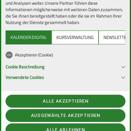
und Analysen weiter. Unsere Partner führen diese
Informationen möglicherweise mit weiteren Daten zusammen,
So. 22.03.2026
die Sie ihnen bereitgestellt haben oder die sie im Rahmen Ihrer
Nutzung der Dienste gesammelt haben.
Wandern
KALENDER.DIGITAL
KURSVERWALTUNG
NEWSLETTER
Führungstour
Akzeptieren (Cookie)
Warteliste
Cookie Beschreibung
Verwendete Cookies
Höhenmeter:
300 m
ALLE AKZEPTIEREN
Strecke:
15 km
AUSGEWÄHLTE AKZEPTIEREN
Etappendauer:
5 h
ALLE ABLEHNEN