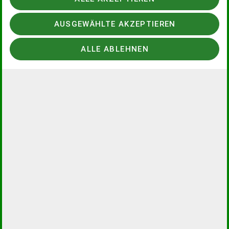
AUSGEWÄHLTE AKZEPTIEREN
ALLE ABLEHNEN
Sektionsmitteilungen
1/2025 neu
erschienen
Ausbildung, Touren, Berichte und alles
Wichtige rund um die Sektion
17.12.2024