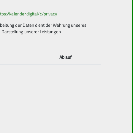
tps://kalender.digital/c/privacy
arbeitung der Daten dient der Wahrung unseres
Darstellung unserer Leistungen.
s genau riichtig.
Ablauf
rtlichen Tempo von ca. 5 km/h und 600-800
 Bouldern, Bergsteigen und Eisklettern.