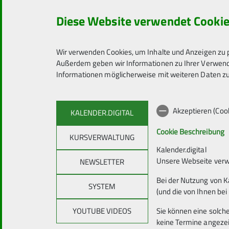
Diese Website verwendet Cooki
Wir verwenden Cookies, um Inhalte und Anzeigen zu p
Außerdem geben wir Informationen zu Ihrer Verwendu
Informationen möglicherweise mit weiteren Daten zu
Akzeptieren (Coo
KALENDER.DIGITAL
Cookie Beschreibung
KURSVERWALTUNG
Kalender.digital
Unsere Webseite verwe
NEWSLETTER
Details Gruppen für Erwachse
Bei der Nutzung von K
SYSTEM
(und die von Ihnen bei
Klettergruppe Heubach
YOUTUBE VIDEOS
Sie können eine solch
keine Termine angeze