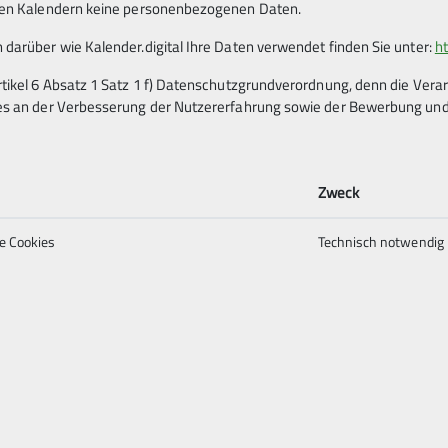
eren Kalendern keine personenbezogenen Daten.
 darüber wie Kalender.digital Ihre Daten verwendet finden Sie unter:
ht
rtikel 6 Absatz 1 Satz 1 f) Datenschutzgrundverordnung, denn die Ver
es an der Verbesserung der Nutzererfahrung sowie der Bewerbung und 
s
nien im Sandstein Heubachs begeistern? Dann bist du bei un
Zweck
 km Wegstrecke, vielleicht auch etwas mehr, in einem spo
e Cookies
Technisch notwendig
zu viel? Dann bist du bei uns richtig!
n Wanderterminen dazu, wir freuen uns auf dich.
 Mehrseillängenrouten mit gelegentlichen Ausrutschern ins